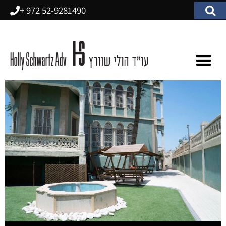
52-9281490 972 +