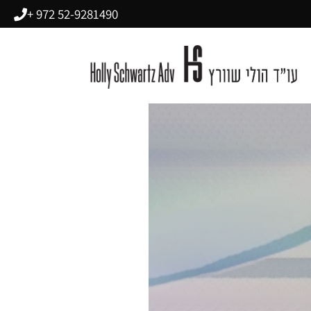
52-9281490 972 +