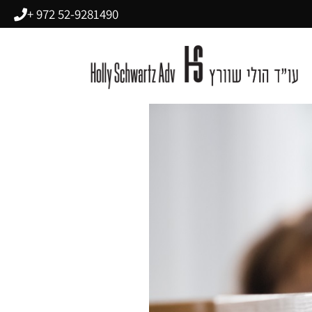
52-9281490 972 +