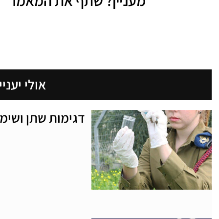
מעניין? שתף את המאמר
אולי יעניי
דגימות שתן ושימ